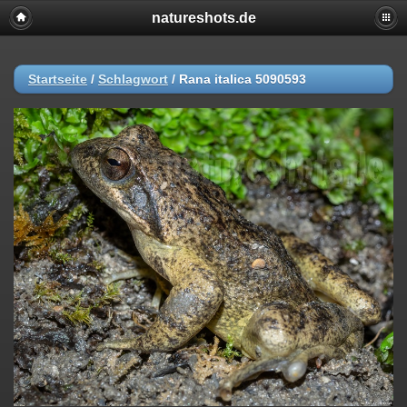
natureshots.de
Startseite
/
Schlagwort
/
Rana italica 5090593