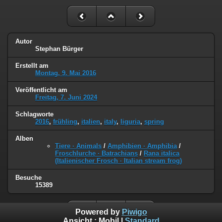
Autor
Stephan Bürger
Erstellt am
Montag, 9. Mai 2016
Veröffentlicht am
Freitag, 7. Juni 2024
Schlagworte
2016
,
frühling
,
italien
,
italy
,
liguria
,
spring
Alben
Tiere · Animals
/
Amphibien · Amphibia
/
Froschlurche · Batrachians
/
Rana italica
(Italienischer Frosch · Italian stream frog)
Besuche
15389
Powered by
Piwigo
Ansicht :
Mobil
|
Standard