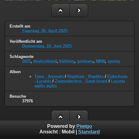
Erstellt am
Samstag, 26. April 2025
Veröffentlicht am
Donnerstag, 19. Juni 2025
Schlagworte
2025
,
deutschland
,
frühling
,
germany
,
NRW
,
spring
Alben
Tiere · Animals
/
Reptilien · Reptiles
/
Eidechsen
· Lizards
/
Zauneidechse · Sand lizard
/
Lacerta
agilis agilis
Besuche
37976
Powered by
Piwigo
Ansicht :
Mobil
|
Standard