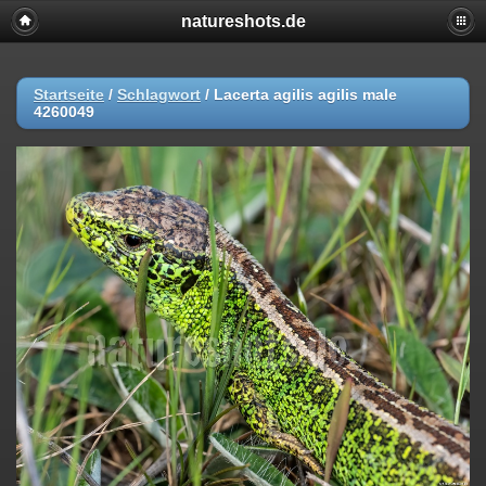
natureshots.de
Startseite
/
Schlagwort
/
Lacerta agilis agilis male
4260049