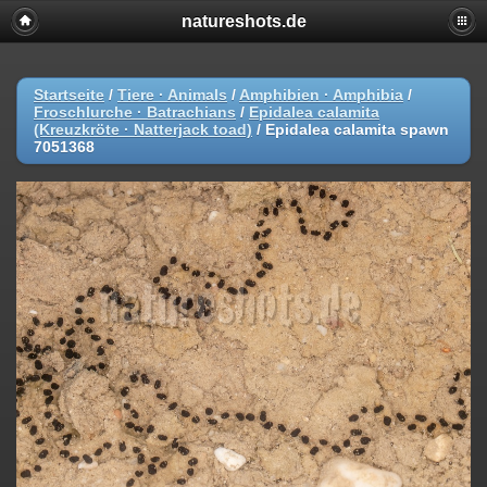
natureshots.de
Startseite
/
Tiere · Animals
/
Amphibien · Amphibia
/
Froschlurche · Batrachians
/
Epidalea calamita
(Kreuzkröte · Natterjack toad)
/
Epidalea calamita spawn
7051368