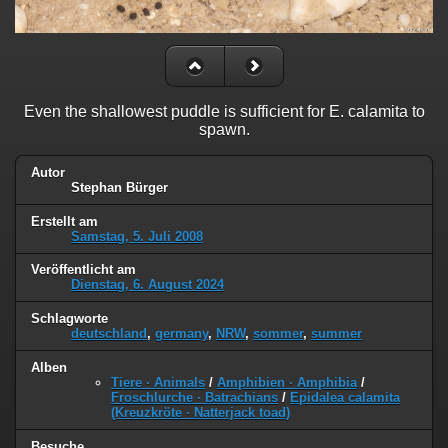
Even the shallowest puddle is sufficient for E. calamita to
spawn.
Autor
Stephan Bürger
Erstellt am
Samstag, 5. Juli 2008
Veröffentlicht am
Dienstag, 6. August 2024
Schlagworte
deutschland
,
germany
,
NRW
,
sommer
,
summer
Alben
Tiere · Animals
/
Amphibien · Amphibia
/
Froschlurche · Batrachians
/
Epidalea calamita
(Kreuzkröte · Natterjack toad)
Besuche