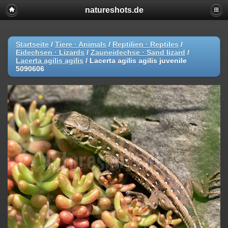
natureshots.de
Startseite
/
Tiere · Animals
/
Reptilien · Reptiles
/
Eidechsen · Lizards
/
Zauneidechse · Sand lizard
/
Lacerta agilis agilis
/
Lacerta agilis agilis juvenile
5090606