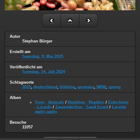
Autor
Stephan Bürger
Erstellt am
Samstag, 9. Mai 2015
Veröffentlicht am
Sonntag, 14. Juli 2024
Schlagworte
2015
,
deutschland
,
frühling
,
germany
,
NRW
,
spring
Alben
Tiere · Animals
/
Reptilien · Reptiles
/
Eidechsen
· Lizards
/
Zauneidechse · Sand lizard
/
Lacerta
agilis agilis
Besuche
11057