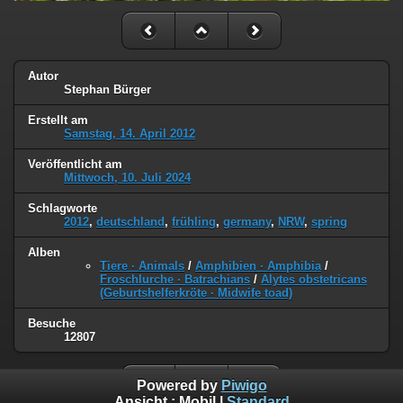
Autor
Stephan Bürger
Erstellt am
Samstag, 14. April 2012
Veröffentlicht am
Mittwoch, 10. Juli 2024
Schlagworte
2012
,
deutschland
,
frühling
,
germany
,
NRW
,
spring
Alben
Tiere · Animals
/
Amphibien · Amphibia
/
Froschlurche · Batrachians
/
Alytes obstetricans
(Geburtshelferkröte · Midwife toad)
Besuche
12807
Powered by
Piwigo
Ansicht :
Mobil
|
Standard