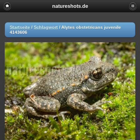
natureshots.de
Startseite
/
Schlagwort
/
Alytes obstetricans juvenile
4143606